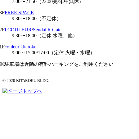
7:00〜21:50（22:00完/年中無休）
3F
FREE SPACE
9:30〜18:00（不定休）
2F
I COULEUR
/
Sendai R Gate
9:30〜18:00（定休 水曜、他）
1F
couleur kitaroku
9:00～15:00/17:00（定休 火曜・水曜）
※駐車場は近隣の有料パーキングをご利用ください
© 2020 KITAROKU BLDG.