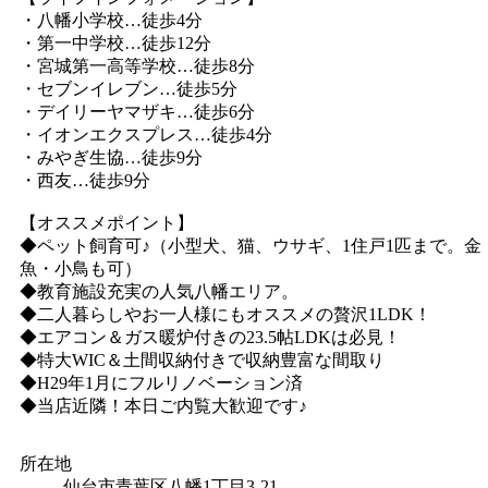
・八幡小学校…徒歩4分
・第一中学校…徒歩12分
・宮城第一高等学校…徒歩8分
・セブンイレブン…徒歩5分
・デイリーヤマザキ…徒歩6分
・イオンエクスプレス…徒歩4分
・みやぎ生協…徒歩9分
・西友…徒歩9分
【オススメポイント】
◆ペット飼育可♪（小型犬、猫、ウサギ、1住戸1匹まで。金
魚・小鳥も可）
◆教育施設充実の人気八幡エリア。
◆二人暮らしやお一人様にもオススメの贅沢1LDK！
◆エアコン＆ガス暖炉付きの23.5帖LDKは必見！
◆特大WIC＆土間収納付きで収納豊富な間取り
◆H29年1月にフルリノベーション済
◆当店近隣！本日ご内覧大歓迎です♪
所在地
仙台市青葉区八幡1丁目3-21