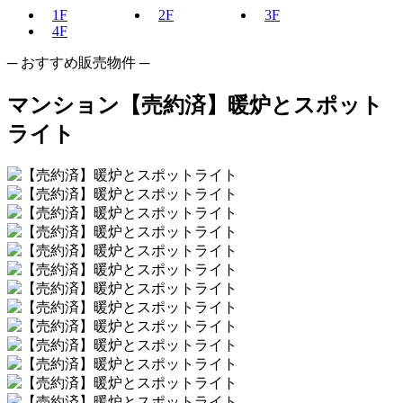
1F
2F
3F
4F
─ おすすめ販売物件 ─
マンション
【売約済】暖炉とスポット
ライト