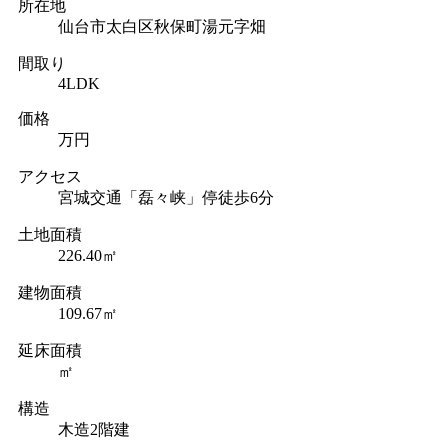
所在地
仙台市太白区秋保町湯元字畑
間取り
4LDK
価格
万円
アクセス
宮城交通「磊々峡」停徒歩6分
土地面積
226.40㎡
建物面積
109.67㎡
延床面積
㎡
構造
木造2階建