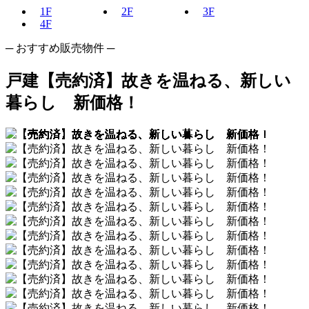
1F
2F
3F
4F
─ おすすめ販売物件 ─
戸建
【売約済】故きを温ねる、新しい
暮らし 新価格！