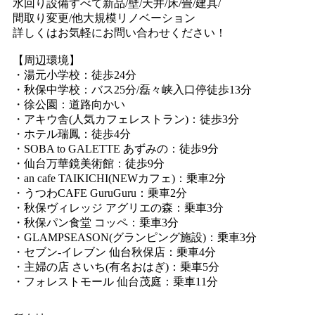
水回り設備すべて新品/壁/天井/床/畳/建具/
間取り変更/他大規模リノベーション
詳しくはお気軽にお問い合わせください！
【周辺環境】
・湯元小学校：徒歩24分
・秋保中学校：バス25分/磊々峡入口停徒歩13分
・徐公園：道路向かい
・アキウ舎(人気カフェレストラン)：徒歩3分
・ホテル瑞鳳：徒歩4分
・SOBA to GALETTE あずみの：徒歩9分
・仙台万華鏡美術館：徒歩9分
・an cafe TAIKICHI(NEWカフェ)：乗車2分
・うつわCAFE GuruGuru：乗車2分
・秋保ヴィレッジ アグリエの森：乗車3分
・秋保パン食堂 コッペ：乗車3分
・GLAMPSEASON(グランピング施設)：乗車3分
・セブン-イレブン 仙台秋保店：乗車4分
・主婦の店 さいち(有名おはぎ)：乗車5分
・フォレストモール 仙台茂庭：乗車11分