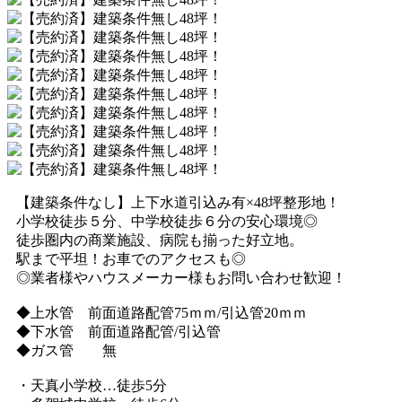
【建築条件なし】上下水道引込み有×48坪整形地！
小学校徒歩５分、中学校徒歩６分の安心環境◎
徒歩圏内の商業施設、病院も揃った好立地。
駅まで平坦！お車でのアクセスも◎
◎業者様やハウスメーカー様もお問い合わせ歓迎！
◆上水管 前面道路配管75ｍｍ/引込管20ｍｍ
◆下水管 前面道路配管/引込管
◆ガス管 無
・天真小学校…徒歩5分