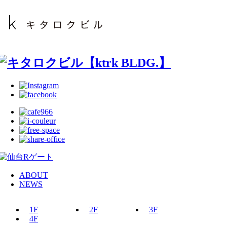
ABOUT
NEWS
1F
2F
3F
4F