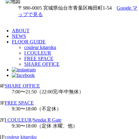
〒980-0005 宮城県仙台市青葉区梅田町1-54
Google マ
ップで見る
ABOUT
NEWS
FLOOR GUIDE
couleur kitaroku
I COULEUR
FREE SPACE
SHARE OFFICE
4F
SHARE OFFICE
7:00〜21:50（22:00完/年中無休）
3F
FREE SPACE
9:30〜18:00（不定休）
2F
I COULEUR
/
Sendai R Gate
9:30〜18:00（定休 水曜、他）
1F
couleur kitaroku