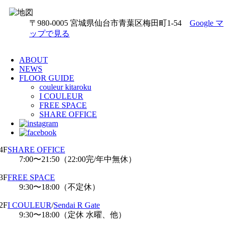
〒980-0005 宮城県仙台市青葉区梅田町1-54
Google マ
ップで見る
ABOUT
NEWS
FLOOR GUIDE
couleur kitaroku
I COULEUR
FREE SPACE
SHARE OFFICE
4F
SHARE OFFICE
7:00〜21:50（22:00完/年中無休）
3F
FREE SPACE
9:30〜18:00（不定休）
2F
I COULEUR
/
Sendai R Gate
9:30〜18:00（定休 水曜、他）