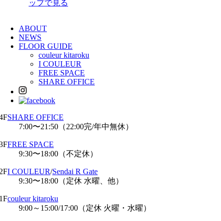
ップで見る
ABOUT
NEWS
FLOOR GUIDE
couleur kitaroku
I COULEUR
FREE SPACE
SHARE OFFICE
4F
SHARE OFFICE
7:00〜21:50（22:00完/年中無休）
3F
FREE SPACE
9:30〜18:00（不定休）
2F
I COULEUR
/
Sendai R Gate
9:30〜18:00（定休 水曜、他）
1F
couleur kitaroku
9:00～15:00/17:00（定休 火曜・水曜）