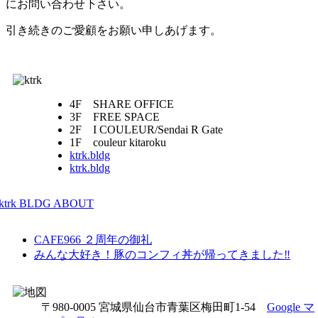
にお問い合わせ下さい。
引き続きのご愛顧をお願い申しあげます。
4F SHARE OFFICE
3F FREE SPACE
2F I COULEUR/Sendai R Gate
1F couleur kitaroku
ktrk.bldg
ktrk.bldg
ktrk BLDG ABOUT
CAFE966 ２周年の御礼
みんな大好き！豚のコンフィ丼が帰ってきました‼
〒980-0005 宮城県仙台市青葉区梅田町1-54
Google マ